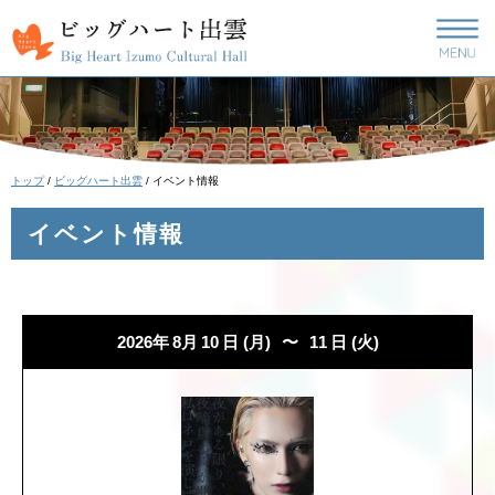
このページの本文へ
現
トップ
/
ビッグハート出雲
/
イベント情報
在
の
イベント情報
位
置：
2026年
8月
10
日
(月)
〜
11
日
(火)