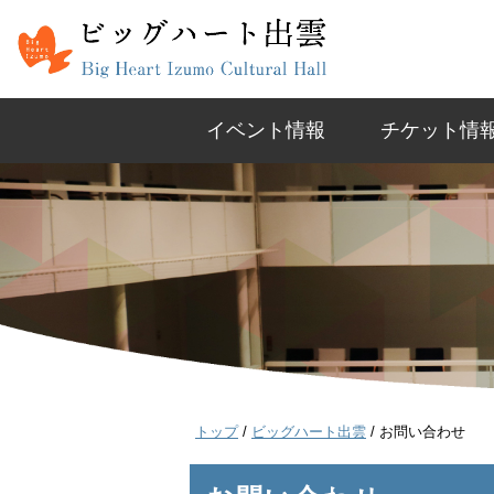
このページの本文へ
イベント情報
チケット情
現
トップ
/
ビッグハート出雲
/
お問い合わせ
在
の