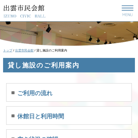
このページの本文へ
現
トップ
/
出雲市民会館
/
貸し施設のご利用案内
在
の
貸し施設のご利用案内
位
置：
ご利用の流れ
休館日と利用時間