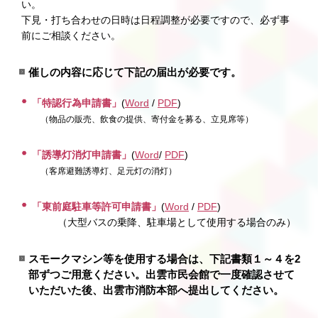
い
下見・打ち合わせの日時は日程調整が必要ですので、必ず事
前にご相談ください。
催しの内容に応じて下記の届出が必要です。
「特認行為申請書」
(
Word
/
PDF
)
（物品の販売、飲食の提供、寄付金を募る、立見席等）
「誘導灯消灯申請書」
(
Word
/
PDF
)
（客席避難誘導灯、足元灯の消灯）
「東前庭駐車等許可申請書」
(
Word
/
PDF
)
（大型バスの乗降、駐車場として使用する場合のみ）
スモークマシン等を使用する場合は、下記書類１～４を2
部ずつご用意ください。出雲市民会館で一度確認させて
いただいた後、出雲市消防本部へ提出してください。