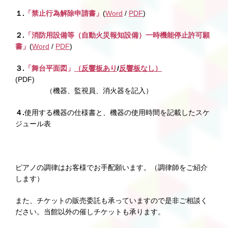
１.
「禁止行為解除申請書」
(
Word
/
PDF
)
２.
「消防用設備等（自動火災報知設備）一時機能停止許可願
書」
(
Word
/
PDF
)
３.
「舞台平面図」
（反響板あり
/
反響板なし）
(PDF
（機器、監視員、消火器を記入）
４.
使用する機器の仕様書と、機器の使用時間を記載したスケ
ジュール表
ピアノの調律はお客様でお手配願います。（調律師をご紹介
します）
また、チケットの販売委託も承っていますので是非ご相談く
ださい。当館以外の催しチケットも承ります。