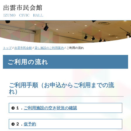
このページの本文へ
現
トップ
/
出雲市民会館
/
貸し施設のご利用案内
/
ご利用の流れ
在
の
ご利用の流れ
位
置：
ご利用手順（お申込からご利用までの流
れ）
１．
ご利用施設の空き状況の確認
２．
仮予約