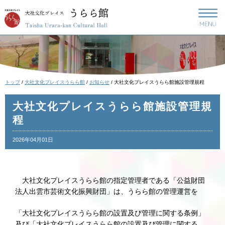
このページの本文へ
現
トップ
/
大社文化プレイスうらら館
/
お知らせ
/
大社文化プレイスうらら館施設管理規程
在
の
大社文化プレイスうらら館施設管理規
位
程
置：
2026年04月01日
大社文化プレイスうらら館の指定管理者である「公益財団
法人出雲市芸術文化振興財団」は、うらら館の管理運営を
「大社文化プレイスうらら館の設置及び管理に関する条例」
及び「大社文化プレイスうらら館の設置及び管理に関する