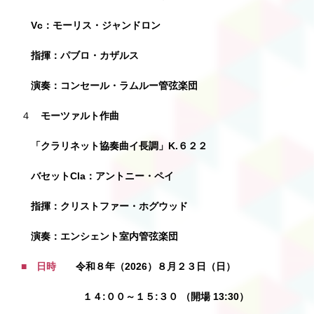
Vc：モーリス・ジャンドロン
指揮：パブロ・カザルス
演奏：コンセール・ラムルー管弦楽団
４
モーツァルト
作曲
「クラリネット
協奏曲イ長調」K.６２２
バセットCla：アントニー・ペイ
指揮：クリストファー・ホグウッド
演奏：エンシェント室内管弦楽団
■ 日時
令和８年（2026）８月２３日（日）
１４:００～１５:３０ （開場 13:30）