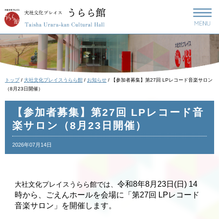
このページの本文へ
現
トップ
/
大社文化プレイスうらら館
/
お知らせ
/
【参加者募集】第27回 LPレコード音楽サロン
在
（8月23日開催）
の
位
【参加者募集】第27回 LPレコード音
置：
楽サロン（8月23日開催）
2026年07月14日
令和8年8月23日(日) 14
大社文化プレイスうらら館では、
時から、ごえんホールを会場に「第27回 LPレコード
音楽サロン」を開催します。