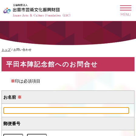
このページの本文へ
現
トップ
/
お問い合わせ
在
の
平田本陣記念館へのお問合せ
位
置：
※
印は必須項目
お名前
※
郵便番号