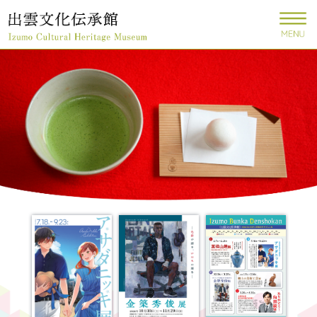
このページの本文へ
出
雲
文
化
伝
承
館