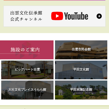
出雲市民会館
ビッグハート出雲
平田文化館
大社文化プレイスうらら館
平田本陣記念館