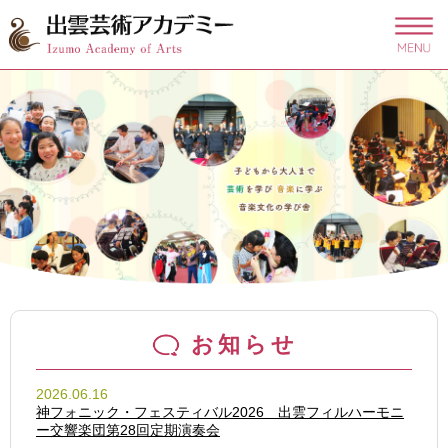
このページの本文へ
出
雲
芸
術
文
化
振
興
財
団
お知らせ
2026.06.16
神フォニック・フェスティバル2026 出雲フィルハーモニ
ー交響楽団第28回定期演奏会