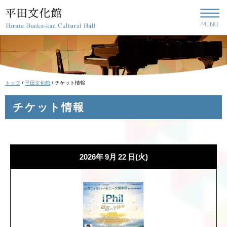
このページの本文へ
現
トップ
/
平田文化館
/
チケット情報
在
の
チケット情報
位
置：
2026年
9月
22
日
(火)