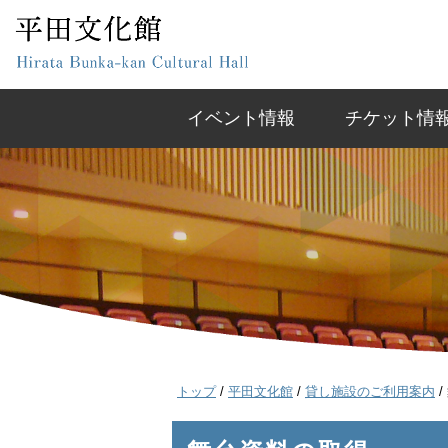
このページの本文へ
イベント情報
チケット情
現
トップ
/
平田文化館
/
貸し施設のご利用案内
/
在
の