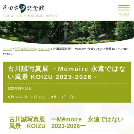
このページの本文へ
現
トップ
/
平田本陣記念館
/
お知らせ
/
古川誠写真展 －Mēmoire 永遠ではない風景 KOIZU 2023-
在
2026－
の
位
古川誠写真展 －Mēmoire 永遠ではな
置：
い風景 KOIZU 2023-2026－
2026年05月13日
令和８年６月１３日（土）～８月２３日（日）
古川誠写真展 ーMēmoire 永遠ではない
風景 KOIZU 2023-2026ー