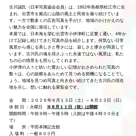
古川誠氏（日本写真協会会員）は、1952年島根県松江市に生
まれ、出雲市を拠点に山陰の風土と民俗を撮り続けていま
す。一方で数多くの広告写真を手がけ、地域のかけがえのな
い魅力を全国に発信しています。
本展では、日本海を望む出雲市小伊津町に足繁く通い、4年か
けて記録し続けてきた写真作品を紹介します。何気ない日常
風景から感じる美しさと尊さには、寂しさと儚さが同居して
います。古川氏の魂を揺さぶった永遠ではない風景は、私た
ちの心の情景をも照らしてくれます。
小伊津の人々と紡いだ愛おしい記憶がおさめられた写真の
数々は、心の故郷をあらためて見つめる契機になることでし
ょう。地域を見つめ写真と向き合い続けてきた古川氏の現在
地を示し、想いに触れる展覧会です。
会 期：２０２６年６月１３日（土）～８月２３日（日）
休 館 日 ：火曜日
※８月１１日（祝）は開館
開館時間：午前９時～午後５時（入館は午後４時３０分ま
で）
場 所：平田本陣記念館
入 場 料 ：一般８００円