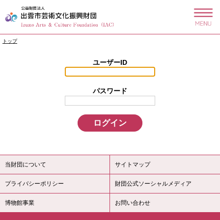
このページの本文へ
現
トップ
在
の
ユーザーID
位
置：
パスワード
当財団について
サイトマップ
プライバシーポリシー
財団公式ソーシャルメディア
博物館事業
お問い合わせ