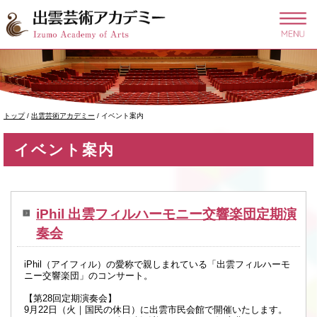
このページの本文へ
現
トップ
/
出雲芸術アカデミー
/
イベント案内
在
の
イベント案内
位
置：
iPhil 出雲フィルハーモニー交響楽団定期演
奏会
iPhil（アイフィル）の愛称で親しまれている「出雲フィルハーモ
ニー交響楽団」のコンサート。
【第28回定期演奏会】
9月22日（火｜国民の休日）に出雲市民会館で開催いたします。