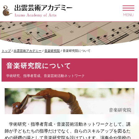
このページの本文へ
現
トップ
/
出雲芸術アカデミー
/
音楽研究院
/
音楽研究院について
在
の
音楽研究院について
位
置：
学術研究、指導者育成、音楽芸術活動ネットワーク
学術研究・指導者育成・音楽芸術活動ネットワークとして、講
師が子どもたちの指導だけでなく、自らのスキルアップを図るた
めの研鑽の場として音楽研究院を設けています。演奏会や学校の