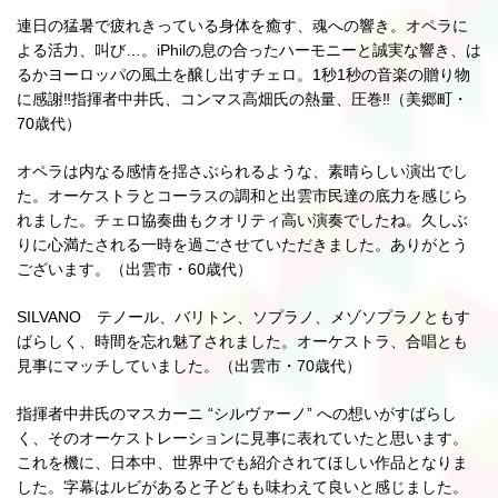
連日の猛暑で疲れきっている身体を癒す、魂への響き。オペラに
よる活力、叫び…。iPhilの息の合ったハーモニーと誠実な響き、は
るかヨーロッパの風土を醸し出すチェロ。1秒1秒の音楽の贈り物
に感謝‼指揮者中井氏、コンマス高畑氏の熱量、圧巻‼（美郷町・
70歳代）
オペラは内なる感情を揺さぶられるような、素晴らしい演出でし
た。オーケストラとコーラスの調和と出雲市民達の底力を感じら
れました。チェロ協奏曲もクオリティ高い演奏でしたね。久しぶ
りに心満たされる一時を過ごさせていただきました。ありがとう
ございます。（出雲市・60歳代）
SILVANO テノール、バリトン、ソプラノ、メゾソプラノともす
ばらしく、時間を忘れ魅了されました。オーケストラ、合唱とも
見事にマッチしていました。（出雲市・70歳代）
指揮者中井氏のマスカーニ “シルヴァーノ” への想いがすばらし
く、そのオーケストレーションに見事に表れていたと思います。
これを機に、日本中、世界中でも紹介されてほしい作品となりま
した。字幕はルビがあると子どもも味わえて良いと感じました。