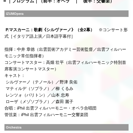
｜プログラム｜（前半：オペラ ｜ 後半：交響楽）
IZUMOpera
P.マスカーニ：歌劇《シルヴァーノ》（全2幕）
※コンサート形
式［イタリア語上演／日本語字幕付］
指揮：中井 章徳（出雲芸術アカデミー芸術監督／出雲フィルハー
モニック常任指揮者）
コンサートマスター：高畑 壮平（出雲フィルハーモニック特別首
席客演コンサートマスター）
キャスト：
シルヴァーノ（テノール）／野津 良佑
マティルデ（ソプラノ）／柳 くるみ
レンツォ（バリトン）／山本 忠寿
ローザ（メゾソプラノ）／森田 麗子
合唱：iPhil 出雲フィルハーモニー・オペラ合唱団
管弦楽：iPhil 出雲フィルハーモニー交響楽団
Orchestra