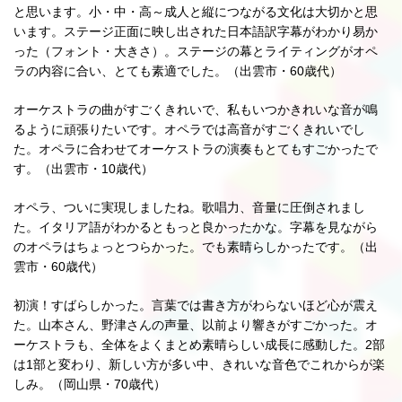
と思います。小・中・高～成人と縦につながる文化は大切かと思
います。ステージ正面に映し出された日本語訳字幕がわかり易か
った（フォント・大きさ）。ステージの幕とライティングがオペ
ラの内容に合い、とても素適でした。（出雲市・60歳代）
オーケストラの曲がすごくきれいで、私もいつかきれいな音が鳴
るように頑張りたいです。オペラでは高音がすごくきれいでし
た。オペラに合わせてオーケストラの演奏もとてもすごかったで
す。（出雲市・10歳代）
オペラ、ついに実現しましたね。歌唱力、音量に圧倒されまし
た。イタリア語がわかるともっと良かったかな。字幕を見ながら
のオペラはちょっとつらかった。でも素晴らしかったです。（出
雲市・60歳代）
初演！すばらしかった。言葉では書き方がわらないほど心が震え
た。山本さん、野津さんの声量、以前より響きがすごかった。オ
ーケストラも、全体をよくまとめ素晴らしい成長に感動した。2部
は1部と変わり、新しい方が多い中、きれいな音色でこれからが楽
しみ。（岡山県・70歳代）