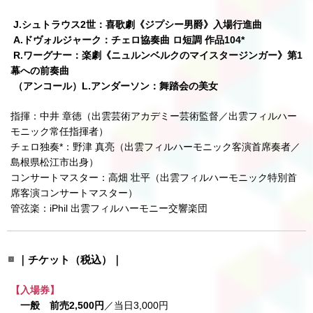
J.シュトラウス2世：喜歌劇《ジプシー男爵》入場行進曲
A.ドヴォルジャーク：チェロ協奏曲 ロ短調 作品104*
R.ワーグナー：楽劇《ニュルンベルクのマイスタージンガー》第1
幕への前奏曲
（アンコール）L.アンダーソン：舞踏会の美女
指揮：中井 章徳（出雲芸術アカデミー芸術監督／出雲フィルハー
モニック常任指揮者）
チェロ独奏*：野津 真亮（出雲フィルハーモニック客演首席奏者／
島根県松江市出身）
コンサートマスター：高畑 壮平（出雲フィルハーモニック特別首
席客演コンサートマスター）
管弦楽：iPhil 出雲フィルハーモニー交響楽団
｜チケット
（税込）
｜
【入場券】
一般 前売2,500円
／当日3,000円