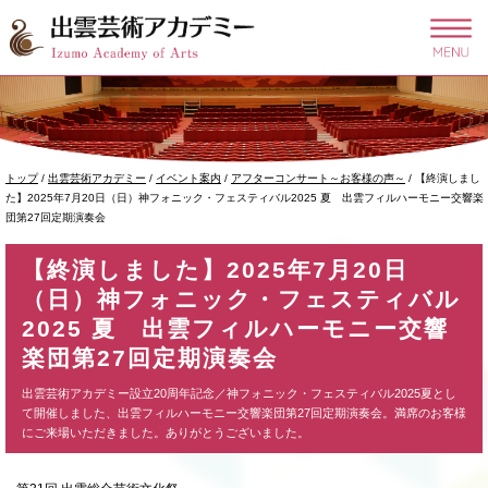
このページの本文へ
現
トップ
/
出雲芸術アカデミー
/
イベント案内
/
アフターコンサート～お客様の声～
/
【終演しまし
在
た】2025年7月20日（日）神フォニック・フェスティバル2025 夏 出雲フィルハーモニー交響楽
の
団第27回定期演奏会
位
置：
【終演しました】2025年7月20日
（日）神フォニック・フェスティバル
2025 夏 出雲フィルハーモニー交響
楽団第27回定期演奏会
出雲芸術アカデミー設立20周年記念／神フォニック・フェスティバル2025夏とし
て開催しました、出雲フィルハーモニー交響楽団第27回定期演奏会。満席のお客様
にご来場いただきました。ありがとうございました。