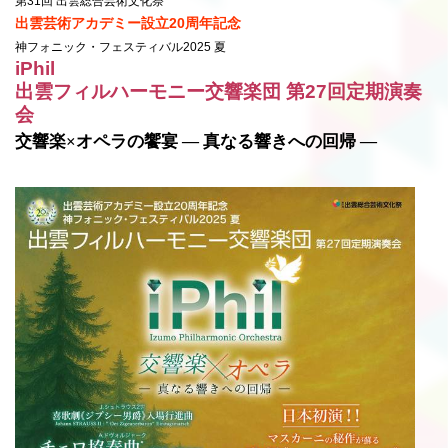
第31回 出雲総合芸術文化祭
出雲芸術アカデミー設立20周年記念
神フォニック・フェスティバル2025 夏
iPhil
出雲フィルハーモニー交響楽団 第27回定期演奏
会
交響楽×オペラの饗宴 ― 真なる響きへの回帰 ―