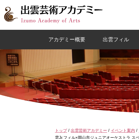
このページの本文へ
アカデミー概要
出雲フィル
現
トップ
/
出雲芸術アカデミー
/
イベント案内
/
在
雲Jr.フィル×岡山市ジュニアオーケストラ ス