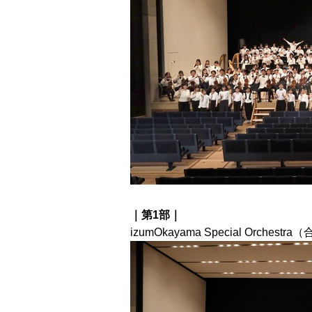
｜第1部｜
izumOkayama Special Orch