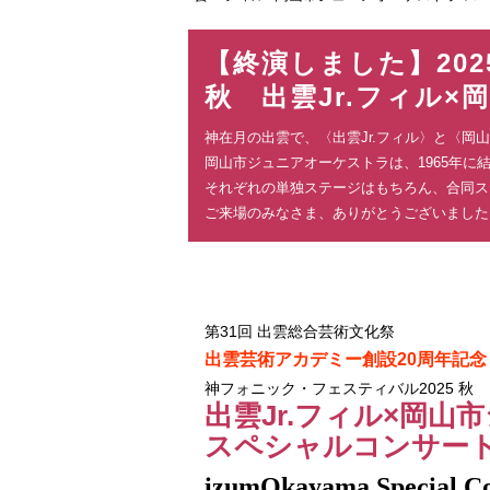
の
位
【終演しました】202
置：
秋 出雲Jr.フィル
神在月の出雲で、〈出雲Jr.フィル〉と〈
岡山市ジュニアオーケストラは、1965年
それぞれの単独ステージはもちろん、合同ス
ご来場のみなさま、ありがとうございました
第31回 出雲総合芸術文化祭
出雲芸術アカデミー創設20周年記念
神フォニック・フェスティバル2025 秋
出雲Jr.フィル×岡
スペシャルコンサー
izumOkayama Special Co