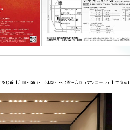
なる順番【合同～岡山～〈休憩〉～出雲～合同（アンコール）】で演奏