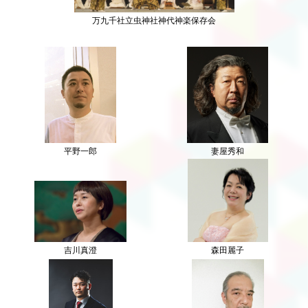
万九千社立虫神社神代神楽保存会
平野一郎
妻屋秀和
吉川真澄
森田麗子