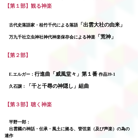
【第１部】観る神楽
「出雲大社の由来」
古代史落語家・桂竹千代による落語
「荒神」
万九千社立虫神社神代神楽保存会による神楽
【第２部】
行進曲「威風堂々」第１番
E.エルガー：
作品39-1
「千と千尋の神隠し」組曲
久石譲：
【第３部】聴く神楽
平野一郎：
出雲國の神話・伝承・風土に拠る、管弦楽（及び声楽）の為の
連作