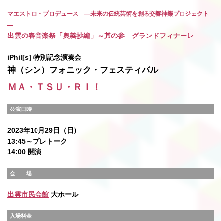
マエストロ・プロデュース ―未来の伝統芸術を創る交響神樂プロジェクト
―
出雲の春音楽祭「奥義抄編」～其の参 グランドフィナーレ
iPhil[s] 特別記念演奏会
神（シン）フォニック・フェスティバル
ＭＡ・ＴＳＵ・ＲＩ！
公演日時
2023年10月29日（日）
13:45～プレトーク
14:00 開演
会 場
出雲市民会館
大ホール
入場料金