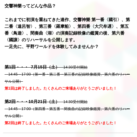
交響神樂ってどんな作品？
これまでに初演を重ねてきた連作、交響神樂 第一番〈國引〉、第
二番〈遠呂智〉、第三番〈羅摩船〉、第四番〈大穴牟遅〉、第五
番〈鳥遊〉、間奏曲〈湖〉の演奏記録映像の鑑賞の後、第六番
〈國譲〉のリハーサルを公開します。
一足先に、平野ワールドを体験してみませんか？
第1回・・・ 7月15日（土）
14:30受付開始
14:45～17:00（第一番・第二番・第三番の記録映像鑑賞、第六番のリハー
サル公開）
第1回は終了しました。たくさんのご来場ありがとうございました！
第2回・・・10月21日（土）
14:30受付開始
14:45～17:00（第四番・第五番・間奏曲の記録映像鑑賞、第六番のリハー
サル公開）
第2回は終了しました。たくさんのご来場ありがとうございました！