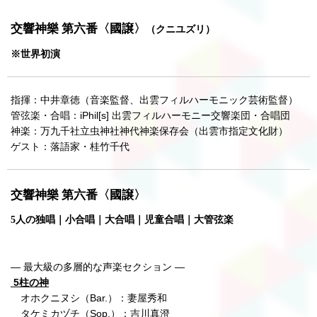
交響神樂 第六番〈國譲〉
（クニユズリ）
※世界初演
指揮：中井章徳（音楽監督、出雲フィルハーモニック芸術監督）
管弦楽・合唱：iPhil[s] 出雲フィルハーモニー交響楽団・合唱団
神楽：万九千社立虫神社神代神楽保存会（出雲市指定文化財）
ゲスト：落語家・桂竹千代
交響神樂 第六番〈國譲〉
5人の独唱｜小合唱｜大合唱｜児童合唱｜大管弦楽
— 最大級の多層的な声楽セクション ―
5柱の神
オホクニヌシ（Bar.）：妻屋秀和
タケミカヅチ（Sop.）：吉川真澄