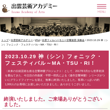
このページの本文へ
現
トップ
/
出雲芸術アカデミー
/
iPhil
/
出雲フィルハーモニー交響楽団 演奏会
/
2023.10.29 神（シ
在
ン）フォニック・フェスティバル～MA・TSU・RI！
の
位
2023.10.29 神（シン）フォニック・
置：
フェスティバル～MA・TSU・RI！
〈未来の伝統芸術を創る交響神樂プロジェクト〉として、2017年3月から世界初演
を重ねてきた、今注目の作曲家・平野一郎氏による《連作交響神樂》シリーズがつ
いにグランドフィナーレを迎え、無事に終演いたしました。客席いっぱいの約
1,000人のお客様にお楽しみいただきました。ありがとうございました。
終演いたしました。ご来場ありがとうござい
ました。