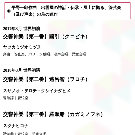
平野一郎作曲 出雲國の神話・伝承・風土に拠る、管弦楽
（及び声楽）の為の連作
2017年3月 世界初演
交響神樂【第一番】國引（クニビキ）
ヤツカミヅオミヅヌ
序曲｜管弦楽、バリトン独唱、混声合唱、児童合唱
2018年3月 世界初演
交響神樂【第二番】遠呂智（ヲロチ）
スサノオ・ヲロチ・クシイナダヒメ
冒険譚｜管弦楽
交響神樂【第三番】羅摩船（カガミノフネ）
スクナヒコナ
諧謔曲｜管弦楽、児童合唱