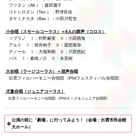
フツヌシ（Alt.）：森田麗子
コトシロヌシ（Ten.）：野津良佑
タケミナカタ（Bas.）：小田川哲也
小合唱（スモールコーラス）＝8人の群声（コロス）
ソプラノ Ⅰ：狩野麻実 Ⅱ：小田萌海
アルト Ⅰ：筒井絢子 Ⅱ：渡部亜弥
テノール Ⅰ：大畑和樹 Ⅱ：川西悠紀
バス Ⅰ：秦慎ノ介 Ⅱ：永見樹
大合唱（ラージコーラス）＝混声合唱
出雲フィルハーモニー合唱団〈iPhilフェスティバル合唱団〉
児童合唱（ジュニアコーラス）
出雲フィルハーモニー合唱団〈iPhilキッズ＆ジュニア合唱団〉
公演の前に「劇場」に行ってみよう！（会場：出雲市民会館
大ホール）