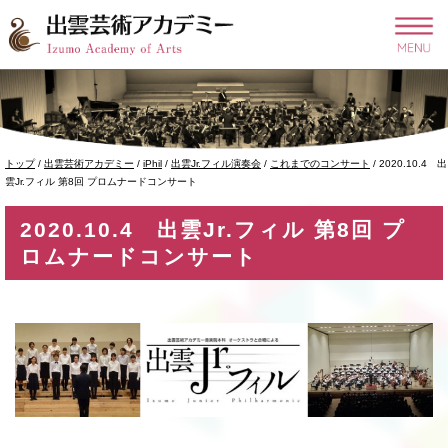
このページの本文へ
現
トップ
/
出雲芸術アカデミー
/
iPhil
/
出雲Jr.フィル演奏会
/
これまでのコンサート
/
2020.10.4 出
在
雲Jr.フィル 第8回 プロムナードコンサート
の
位
2020.10.4 出雲Jr.フィル 第8回 プ
置：
ロムナードコンサート