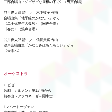
二部合唱曲〈ジグザグな屋根の下で〉（男声合唱）
谷川俊太郎 詩 ／ 木下牧子 作曲
合唱曲集「地平線のかなたへ」から
〈二十億光年の孤独〉（同声合唱）
〈春に〉（混声合唱）
谷川俊太郎 詩 ／ 信長貴富 作曲
混声合唱曲集「かなしみはあたらしい」から
〈未来へ〉
オーケストラ
G.ビゼー
歌劇「カルメン」第1組曲から
前奏曲～アラゴネーゼ～闘牛士
L.v.ベートーヴェン