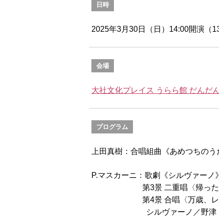
日時
2025年3月30日（日）14:00開演（1
会場
大社文化プレイス うらら館 だんだ
プログラム
上田真樹：合唱組曲《あめつちのう
P.マスカーニ：歌劇《シルヴァーノ
第3景 二重唱〈帰った来た
第4景 合唱〈万歳、レン
シルヴァーノ／野津 良佑（テ