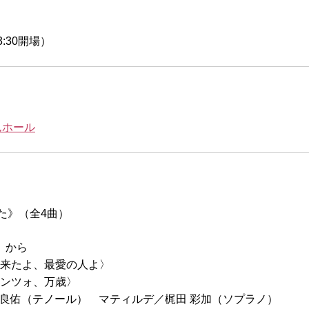
3:30開場）
んホール
た》（全4曲）
》から
よ、最愛の人よ〉
ツォ、万歳〉
ノール） マティルデ／梶田 彩加（ソプラノ）