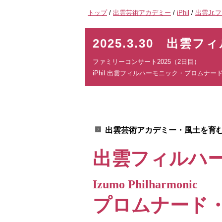
現
トップ
/
出雲芸術アカデミー
/
iPhil
/
出雲Jr.
在
の
2025.3.30 出
位
置：
ファミリーコンサート2025（2日目）
iPhil 出雲フィルハーモニック・プロム
出雲芸術アカデミー・風土を育む
出雲フィルハ
Izumo Philharmonic
プロムナード