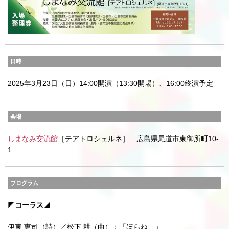
日時
2025年3月23日（日）14:00開演（13:30開場）、16:00終演予定
会場
しまなみ交流館
［テアトロシェルネ］ 広島県尾道市東御所町10-
1
プログラム
◤
コーラス
◢
伊東 恵司（詩）／松下 耕（曲）：「ほらね、」