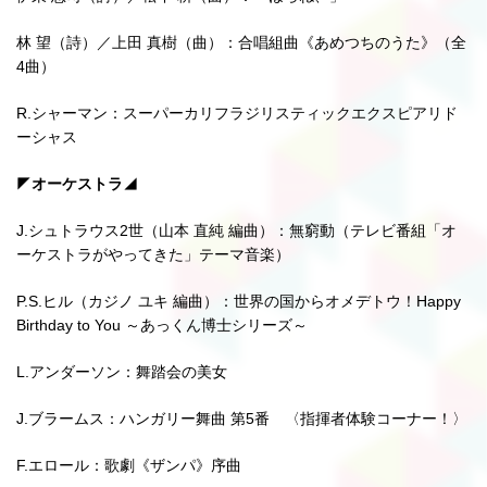
林 望（詩）／上田 真樹（曲）：合唱組曲《あめつちのうた》（全
4曲）
R.シャーマン：スーパーカリフラジリスティックエクスピアリド
ーシャス
◤
オーケストラ
◢
J.シュトラウス2世（山本 直純 編曲）：無窮動（テレビ番組「オ
ーケストラがやってきた」テーマ音楽）
P.S.ヒル（カジノ ユキ 編曲）：世界の国からオメデトウ！Happy
Birthday to You ～あっくん博士シリーズ～
L.アンダーソン：舞踏会の美女
J.ブラームス：ハンガリー舞曲 第5番 〈指揮者体験コーナー！〉
F.エロール：歌劇《ザンパ》序曲