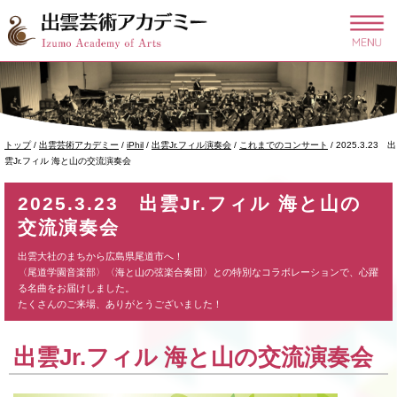
このページの本文へ
現
トップ
/
出雲芸術アカデミー
/
iPhil
/
出雲Jr.フィル演奏会
/
これまでのコンサート
/
2025.3.23 出
在
雲Jr.フィル 海と山の交流演奏会
の
位
2025.3.23 出雲Jr.フィル 海と山の
置：
交流演奏会
出雲大社のまちから広島県尾道市へ！
〈尾道学園音楽部〉〈海と山の弦楽合奏団〉との特別なコラボレーションで、心躍
る名曲をお届けしました。
たくさんのご来場、ありがとうございました！
出雲Jr.フィル
海と山の交流演奏会