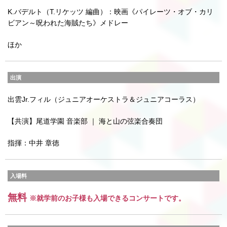
K.バデルト（T.リケッツ 編曲）：映画《パイレーツ・オブ・カリ
ビアン～呪われた海賊たち》メドレー
ほか
出演
出雲Jr.フィル（ジュニアオーケストラ＆ジュニアコーラス）
【共演】尾道学園 音楽部 ｜ 海と山の弦楽合奏団
指揮：中井 章徳
入場料
無料
※就学前のお子様も入場できるコンサートです。