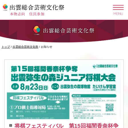
このページの本文へ
現
トップ
/
出雲総合芸術文化祭
/
お知らせ
在
の
位
置：
将棋フェスティバル 第15回福間香奈杯争