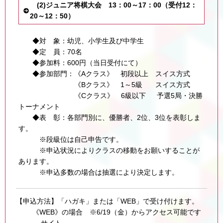
(2)ジュニア将棋大会 13：00～17：00（受付12：
20～12：50）
◆対 象：幼児、小学生及び中学生
◆定 員：70名
◆参加料：600円（当日受付にて）
◆参加部門：《Aクラス》 初段以上 スイス方式
《Bクラス》 1～5級 スイス方式
《Cクラス》 6級以下 予選5局・決勝
トーナメント
◆表 彰：各部門別に、優勝者、2位、3位を表彰しま
す。
※段級位は自己申告です。
※申込状況によりクラスの移動をお願いすることが
あります。
※申込多数の場合は抽選により決定します。
【申込方法】「ハガキ」または「WEB」で受け付けます。
《WEB》の場合 ※6/19（金）からアクセス可能です
サイト