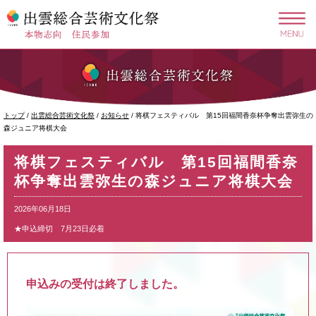
このページの本文へ
現
トップ
/
出雲総合芸術文化祭
/
お知らせ
/
将棋フェスティバル 第15回福間香奈杯争奪出雲弥生の
在
森ジュニア将棋大会
の
位
将棋フェスティバル 第15回福間香奈
置：
杯争奪出雲弥生の森ジュニア将棋大会
2026年06月18日
★申込締切 7月23日必着
申込みの受付は終了しました。