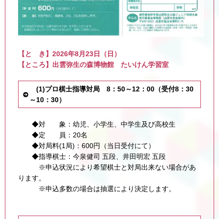
【と き】2026年8月23日（日）
【ところ】出雲弥生の森博物館 たいけん学習室
(1)プロ棋士指導対局 8：50～12：00（受付8：30
～10：30）
◆対 象：幼児、小学生、中学生及び高校生
◆定 員：20名
◆対局料(1局)：600円（当日受付にて）
◆指導棋士：今泉健司 五段、井田明宏 五段
※申込状況により希望棋士と対局出来ない場合があ
ります。
※申込多数の場合は抽選により決定します。