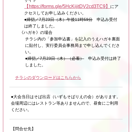
【https://forms.gle/5HcKijitDV2cd3TC9】
にア
クセスしてお申し込みください。
●
締切／7月23日（木）午後11時59分
申込み受付
は終了しました。
《ハガキ》の場合
チラシ内の「参加申込書」を記入のうえハガキ裏面
に貼付し、実行委員会事務局まで申し込んでくださ
い。
●
締切／7月23日（木）（必着）
申込み受付は終了
しました。
チラシのダウンロードはこちらから
●大会当日はそば出店（いずもそばりえの会）があります。
会場周辺にはレストラン等ありませんので、昼食にご利用
ください。
【問合せ先】