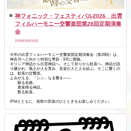
神フォニック・フェスティバル2026 出雲
フィルハーモニー交響楽団第28回定期演奏
会
2026年06月16日
今年の出雲フィルハーモニー交響楽団定期演奏会（第28回）は、
神在月へと向かう特別な季節・9月に開催。
ギリシア神話から出雲神話へ。そして祈りから歓喜へ。神話が語
り継がれ、風土が人を育み、音楽が人と人を結ぶ。そこに響くの
は、歓喜の交響楽。
よみがえる、「シン」なる響き――
蘇る名曲。
黄泉帰る神話。
甦る歓喜。
iPhilとともに、祝祭の音楽のひとときをお楽しみください。