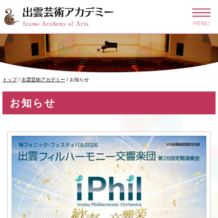
このページの本文へ
現
トップ
/
出雲芸術アカデミー
/
お知らせ
在
の
お知らせ
位
置：