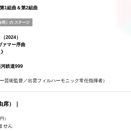
第1組曲＆第2組曲
（合同）の ステージ
2024）
ヴァマー序曲
ス》
河鉄道999
ミー芸術監督／出雲フィルハーモニック常任指揮者）
由席）
｜
0円）
ません