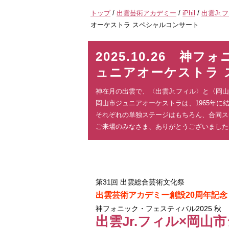
現
トップ
/
出雲芸術アカデミー
/
iPhil
/
出雲Jr.
在
オーケストラ スペシャルコンサート
の
位
2025.10.26 神
置：
ュニアオーケストラ 
神在月の出雲で、〈出雲Jr.フィル〉と〈
岡山市ジュニアオーケストラは、1965年
それぞれの単独ステージはもちろん、合同ス
ご来場のみなさま、ありがとうございました
第31回 出雲総合芸術文化祭
出雲芸術アカデミー創設20周年記念
神フォニック・フェスティバル2025 秋
出雲Jr.フィル×岡