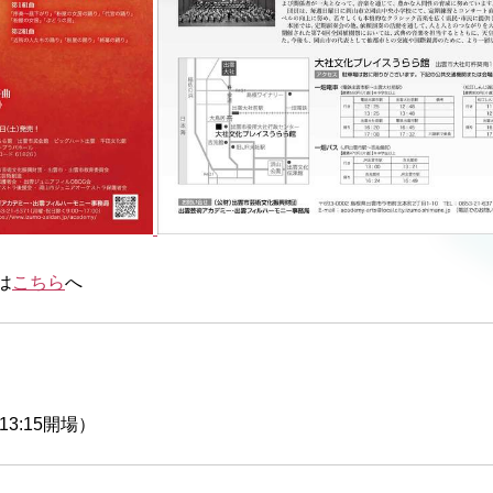
は
こちら
へ
演（13:15開場）