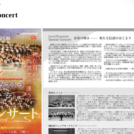
ト
ncert