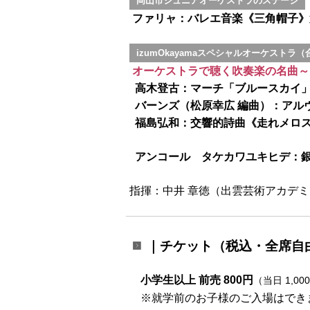
岡山市ジュニアオーケストラのステージ
ファリャ：バレエ音楽《三角帽子》
izumOkayamaスペシャルオーケストラ
オーケストラで聴く吹奏楽の名曲～
高木登古：マーチ「ブルースカイ」（
バーンズ（松原幸広 編曲）：アル
福島弘和：交響的詩曲《走れメロ
アンコール タケカワユキヒデ：銀
指揮：中井 章徳（出雲芸術アカデ
｜チケット
（税込・全席自
小学生以上 前売 800円
（当日 1,00
※就学前のお子様のご入場はでき