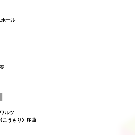
んホール
演奏
ワルツ
《こうもり》序曲