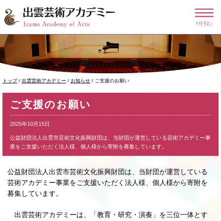
このページの本文へ
現
トップ
/
出雲芸術アカデミー
/
お知らせ
/
ご支援のお願い
在
の
ご支援のお願い
位
置：
2025年10月15日
公益財団法人出雲市芸術文化振興財団は、当財団が運営している芸術アカデミー事
業をご支援いただく法人様、個人様から寄附を募集しています。
公益財団法人出雲市芸術文化振興財団は、当財団が運営している
芸術アカデミー事業をご支援いただく法人様、個人様から寄附を
募集しています。
出雲芸術アカデミーは、「教育・研究・演奏」を三位一体とす