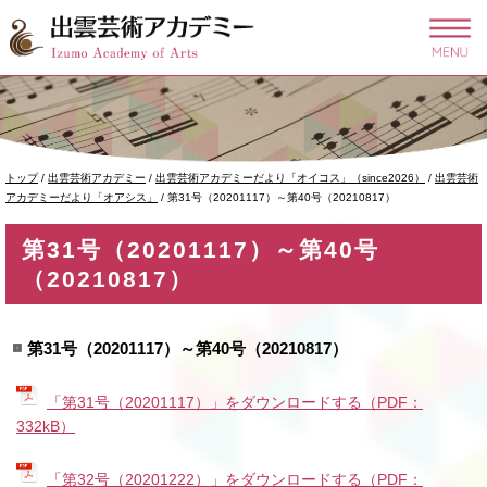
このページの本文へ
現
トップ
/
出雲芸術アカデミー
/
出雲芸術アカデミーだより「オイコス」（since2026）
/
出雲芸術
在
アカデミーだより「オアシス」
/
第31号（20201117）～第40号（20210817）
の
位
第31号（20201117）～第40号
置：
（20210817）
第31号（20201117）～第40号（20210817）
「第31号（20201117）」をダウンロードする（PDF：
332kB）
「第32号（20201222）」をダウンロードする（PDF：