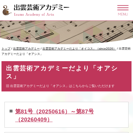
このページの本文へ
現
トップ
/
出雲芸術アカデミー
/
出雲芸術アカデミーだより「オイコス」（since2026）
/
出雲芸術
在
アカデミーだより「オアシス」
の
位
出雲芸術アカデミーだより「オアシ
置：
ス」
旧 出雲芸術アカデミーだより「オアシス」はこちらからご覧いただけます
第81号（20250616）～第87号
（20260409）