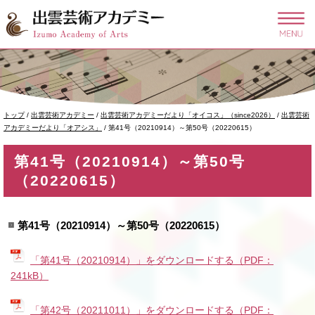
このページの本文へ
現
トップ
/
出雲芸術アカデミー
/
出雲芸術アカデミーだより「オイコス」（since2026）
/
出雲芸術
在
アカデミーだより「オアシス」
/
第41号（20210914）～第50号（20220615）
の
位
第41号（20210914）～第50号
置：
（20220615）
第41号（20210914）～第50号（20220615）
「第41号（20210914）」をダウンロードする（PDF：
241kB）
「第42号（20211011）」をダウンロードする（PDF：