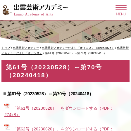
このページの本文へ
現
トップ
/
出雲芸術アカデミー
/
出雲芸術アカデミーだより「オイコス」（since2026）
/
出雲芸術
在
アカデミーだより「オアシス」
/
第61号（20230528）～第70号（20240418）
の
位
第61号（20230528）～第70号
置：
（20240418）
第61号（20230528）～第70号（20240418）
「第61号（20230528）」をダウンロードする（PDF：
274kB）
「第62号（20230620）」をダウンロードする（PDF：