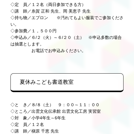
◇定 員／１２名（両日参加できる方）
◇講 師／糸賀 正和 先生、岡 美恵子 先生
◇持ち物／エプロン ※汚れてもよい服装でご参加くださ
い。
◇参加費／１，５００円
◇申込み／６/２（火）～６/２０（土） ※申込多数の場合
は抽選とします。
お電話でお申込みください。
夏休みこども書道教室
◇と き／８/８（土） ９：００～１１：００
◇ところ／出雲文化伝承館 出雲文化工房 実習室
◇対 象／小学4年生～6年生
◇定 員／１２名
◇講 師／槇原 千恵 先生