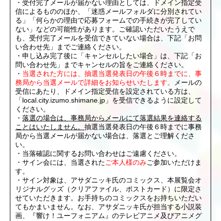
・受付完了メールが届かない理由としては、ドメイン指定受
信によるもののほか、「迷惑メールフォルダに分別されてい
る」「何らかの理由で応募フォームでの手続きが完了してい
ない」などの可能性があります。ご確認いただいたうえで
も、受付完了メールを受信できていない場合は、下記「お問
い合わせ先」までご連絡ください。
・申し込み完了後に「キャンセルしたい場合」は、下記「お
問い合わせ先」までキャンセルの旨をご連絡ください。
・
当選された方には、抽選当選発表日の午後６時までに、事
務局から当選メールで詳細をお知らせいたします。
メールの
受信にあたり、ドメイン指定受信を設定されている方は、
「local.city.izumo.shimane.jp」を受信できるように設定して
ください。
・
落選の場合は、事務局からメールにて落選結果を連絡する
ことはいたしません。
抽選当選発表日の午後６時までに事務
局から当選メールが届かない場合は、落選とご理解くださ
い。
・当落確認に関するお問い合わせはご遠慮ください。
・サイン会には、当選された
ご本人様のみ
ご参加いただけま
す。
・サイン対象は、アサダニッキ氏のコミックス、本展覧会オ
リジナルグッズ（クリアファイル、ポストカード）に限定さ
せていただきます。お手持ちのコミックスをお持ちいただい
てもかまいません。なお、アサダニッキ氏が担当する小説装
画、『響け！ユーフォニアム』のテレビアニメ及びアニメグ