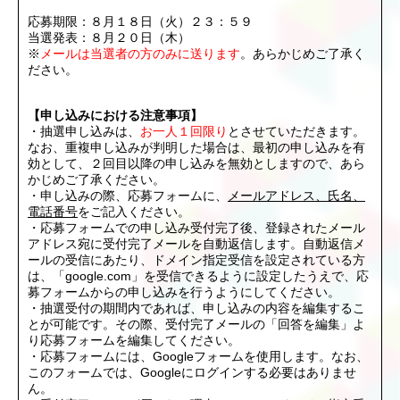
応募期限：８月１８日（火）２３：５９
当選発表：８月２０日（木）
※
メールは当選者の方のみに送ります
。あらかじめご了承く
ださい。
【申し込みにおける注意事項】
・抽選申し込みは、
お一人１回限り
とさせていただきます。
なお、重複申し込みが判明した場合は、最初の申し込みを有
効として、２回目以降の申し込みを無効としますので、あら
かじめご了承ください。
・申し込みの際、応募フォームに、
メールアドレス、氏名、
電話番号
をご記入ください。
・応募フォームでの申し込み受付完了後、登録されたメール
アドレス宛に受付完了メールを自動返信します。自動返信メ
ールの受信にあたり、ドメイン指定受信を設定されている方
は、「google.com」を受信できるように設定したうえで、応
募フォームからの申し込みを行うようにしてください。
・抽選受付の期間内であれば、申し込みの内容を編集するこ
とが可能です。その際、受付完了メールの「回答を編集」よ
り応募フォームを編集してください。
・応募フォームには、Googleフォームを使用します。なお、
このフォームでは、Googleにログインする必要はありませ
ん。