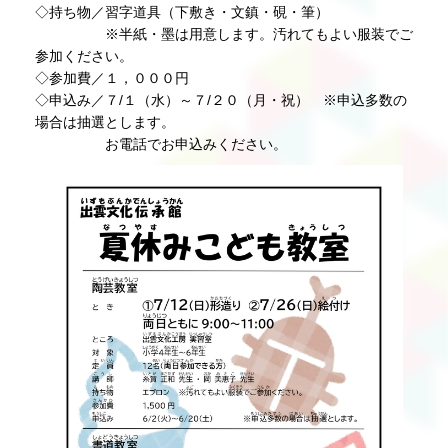
◇持ち物／習字道具（下敷き・文鎮・硯・筆）
※半紙・墨は用意します。汚れてもよい服装でご
参加ください。
◇参加費／１，０００円
◇申込み／７/１（水）～７/２０（月・祝） ※申込多数の
場合は抽選とします。
お電話でお申込みください。