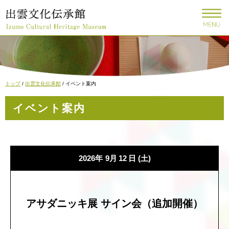
このページの本文へ
現
トップ
/
出雲文化伝承館
/
イベント案内
在
の
イベント案内
位
置：
2026年
9月
12
日
(土)
アサダニッキ展 サイン会（追加開催）