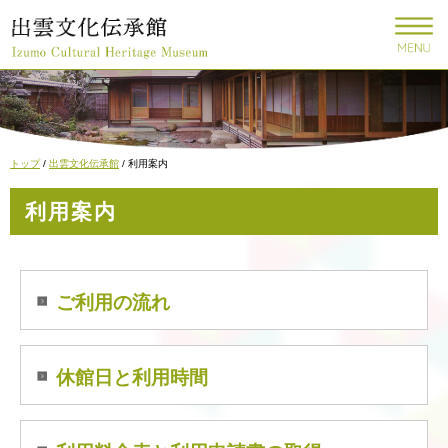
このページの本文へ
現
トップ
/
出雲文化伝承館
/
利用案内
在
の
利用案内
位
置：
ご利用の流れ
休館日と利用時間