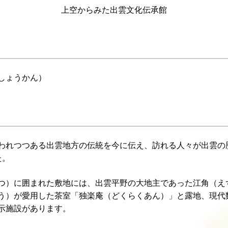
上空からみた出雲文化伝承館
しょうかん）
れつつある出雲地方の伝統を今に伝え、訪れる人々が出雲の
た。
）に囲まれた敷地には、出雲平野の大地主であった江角（え
う）が愛用した茶室「独楽庵（どくらくあん）」と露地、現代
示施設があります。