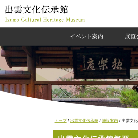
このページの本文へ
イベント案内
展覧
現
トップ
/
出雲文化伝承館
/
施設案内
/
出雲文化
在
の