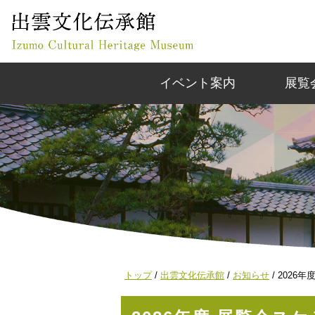
このページの本文へ
イベント案内
展覧
現
トップ
/
出雲文化伝承館
/
お知らせ
/
2026
在
の