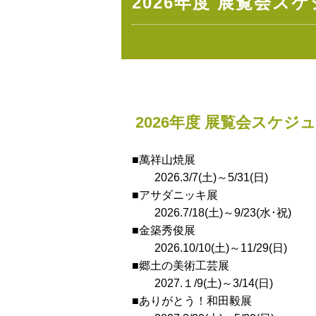
2026年度 展覧会ス
位
置：
2026年度 展覧会スケジ
■萬祥山焼展
2026.3/7(土)～5/31(日)
■アサダニッキ展
2026.7/18(土)～9/23(水･祝)
■金築秀俊展
2026.10/10(土)～11/29(日)
■郷土の美術工芸展
2027.１/9(土)～3/14(日)
■ありがとう！和田毅展