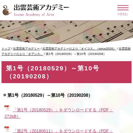
このページの本文へ
現
トップ
/
出雲芸術アカデミー
/
出雲芸術アカデミーだより「オイコス」（since2026）
/
出雲芸術
在
アカデミーだより「オアシス」
/
第1号（20180529）～第10号（20190208）
の
位
第1号（20180529）～第10号
置：
（20190208）
第1号（20180529）～第10号（20190208）
「第1号（20180529）」をダウンロードする（PDF：
272kB）
「第2号（20180611）」をダウンロードする（PDF：