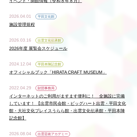
イベント・開館情報（令和８年８月）
2026.04.01
平田文化館
施設管理規程
2026.03.16
出雲文化伝承館
2026年度 展覧会スケジュール
2024.12.04
平田本陣記念館
オフィシャルブック「HIRATA CRAFT MUSEUM」
2022.04.29
財団事務局
インターネットのご利用がますます便利に！ 全施設に完備
しています！ 【出雲市民会館・ビッグハート出雲・平田文化
館・大社文化プレイスうらら館・出雲文化伝承館・平田本陣
記念館】
2026.08.04
出雲芸術アカデミー