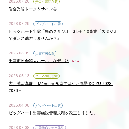
2026.07.26
平田本陣記念館
岩合光昭トーク＆サイン会
2026.07.29
ビッグハート出雲
ビッグハート出雲「黒のスタジオ」利用促進事業『スタジオ
でダンス練習しませんか？』
2026.08.09
出雲市民会館
出雲市民会館大ホール主な催し物
NEW
2026.05.13
平田本陣記念館
古川誠写真展 －Mēmoire 永遠ではない風景 KOIZU 2023-
2026－
2026.04.08
ビッグハート出雲
ビッグハート出雲施設管理規程を改正しました。
2026.07.08
出雲総合芸術文化祭