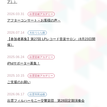
ア］）
2026.03.31
出雲芸術アカデミー
アフターコンサート～お客様の声～
2026.07.14
大社うらら館
【参加者募集】第27回 LPレコード音楽サロン（8月23日開
催）
2025.06.24
出雲芸術アカデミー
iPhilサポーター募集！
2025.10.15
出雲芸術アカデミー
ご支援のお願い
2026.06.17
出雲市民会館
出雲フィルハーモニー交響楽団 第28回定期演奏会