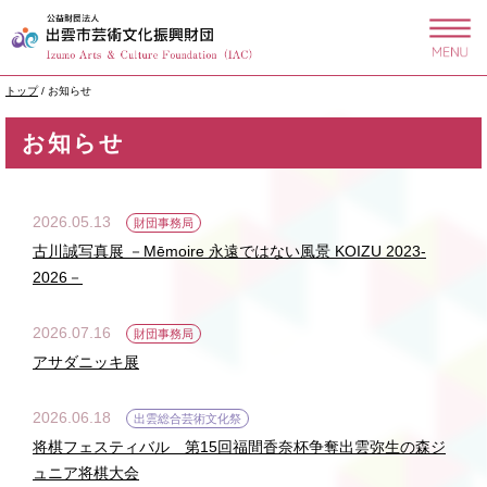
このページの本文へ
現
トップ
/
お知らせ
在
の
お知らせ
位
置：
2026.05.13
財団事務局
古川誠写真展 －Mēmoire 永遠ではない風景 KOIZU 2023-
2026－
2026.07.16
財団事務局
アサダニッキ展
2026.06.18
出雲総合芸術文化祭
将棋フェスティバル 第15回福間香奈杯争奪出雲弥生の森ジ
ュニア将棋大会